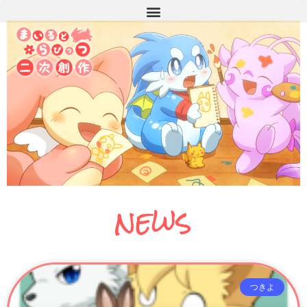
news
つきよ