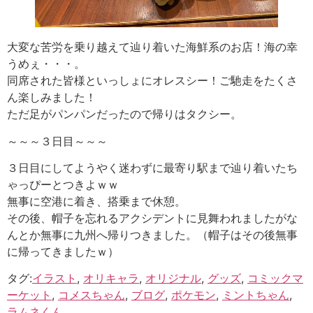
大変な苦労を乗り越えて辿り着いた海鮮系のお店！海の幸
うめぇ・・・。
同席された皆様といっしょにオレスシー！ご馳走をたくさ
ん楽しみました！
ただ足がパンパンだったので帰りはタクシー。
～～～３日目～～～
３日目にしてようやく迷わずに最寄り駅まで辿り着いたち
ゃっぴーとつきよｗｗ
無事に空港に着き、搭乗まで休憩。
その後、帽子を忘れるアクシデントに見舞われましたがな
んとか無事に九州へ帰りつきました。（帽子はその後無事
に帰ってきましたｗ）
タグ:
イラスト
,
オリキャラ
,
オリジナル
,
グッズ
,
コミックマ
ーケット
,
コメスちゃん
,
ブログ
,
ポケモン
,
ミントちゃん
,
ラムネくん