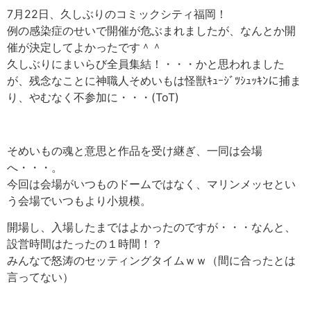
7月22日、久しぶりのコミックシティ福岡！
例の感染症のせいで開催が危ぶまれましたが、なんとか開
催が決定してよかったです＾＾
久しぶりにまいらび全員集結！・・・かと思われました
が、残念なことに神職人そめいもは怪獣ｷｭｰｼﾞﾂｼｭｯｷﾝに捕ま
り、やむなく不参加に・・・(ToT)
そめいもの魂と意思と作品を受け継ぎ、一同は会場
へ・・・。
今回は会場がいつものドームではなく、マリンメッセとい
う会場でいつもより小規模。
開場し、入場したまではよかったのですが・・・なんと、
設営時間はたったの１時間！？
みんなで怒涛のセッティングタイムｗｗ（間に合ったとは
言ってない）