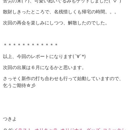
苦労の末(？)、可愛いぬいぐるみもゲットしました(´▽`)
散財しきったところで、名残惜しくも帰宅の時間。。。
次回の再会を楽しみにしつつ、解散したのでした。
＊＊＊＊＊＊＊＊＊＊＊＊
以上、今回のレポートになります(´∀`*)
次回の出展は６月になるかと思います。
さっそく新作の打ち合わせも行って始動していますので、
乞うご期待☆彡
つきよ
タグ:
イラスト
,
オリキャラ
,
オリジナル
,
グッズ
,
コミックシ