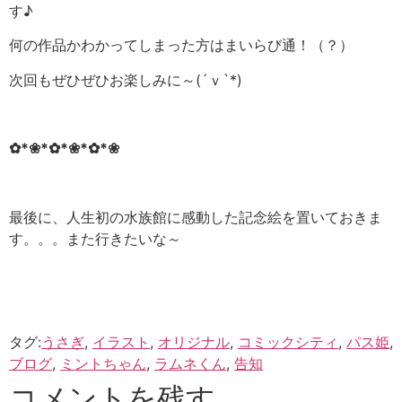
す♪
何の作品かわかってしまった方はまいらび通！（？）
次回もぜひぜひお楽しみに～(´ｖ`*)
✿*❀*✿*❀*✿*❀
最後に、人生初の水族館に感動した記念絵を置いておきま
す。。。また行きたいな～
タグ:
うさぎ
,
イラスト
,
オリジナル
,
コミックシティ
,
パス姫
,
ブログ
,
ミントちゃん
,
ラムネくん
,
告知
コメントを残す